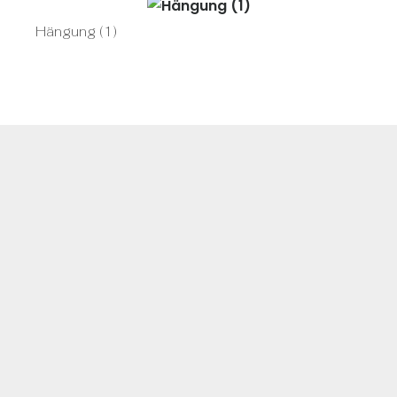
Hängung (1)
Häng
© Werner Schwanfelder