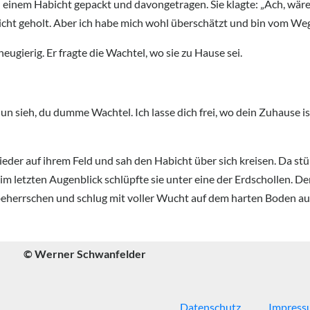
n einem Habicht gepackt und davongetragen. Sie klagte: „Ach, wä
nicht geholt. Aber ich habe mich wohl überschätzt und bin vom W
gierig. Er fragte die Wachtel, wo sie zu Hause sei.
un sieh, du dumme Wachtel. Ich lasse dich frei, wo dein Zuhause ist
eder auf ihrem Feld und sah den Habicht über sich kreisen. Da stür
 im letzten Augenblick schlüpfte sie unter eine der Erdschollen. De
 beherrschen und schlug mit voller Wucht auf dem harten Boden au
© Werner Schwanfelder
Datenschutz
Impress